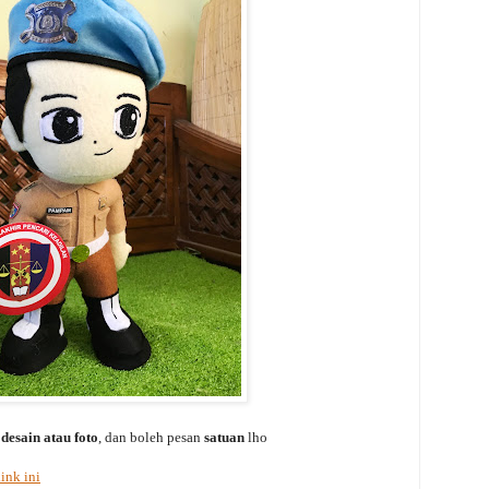
 desain atau foto
, dan boleh pesan
satuan
lho
link ini