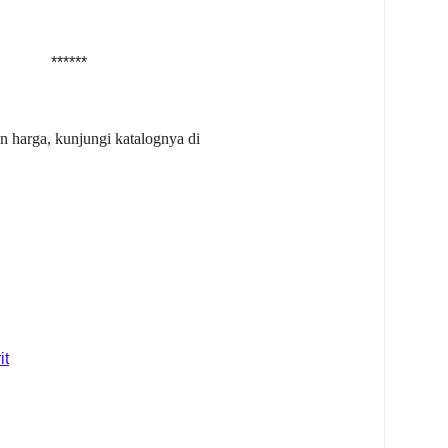
******
 harga, kunjungi katalognya di
it