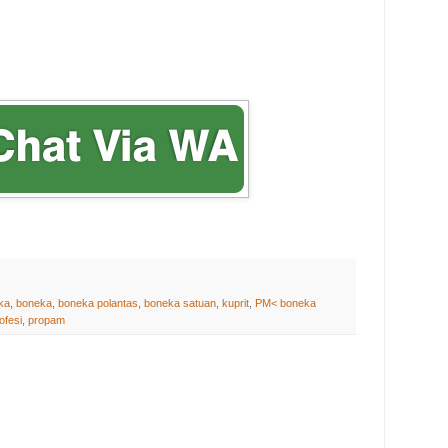
ka
,
boneka
,
boneka polantas
,
boneka satuan
,
kuprit
,
PM< boneka
ofesi
,
propam