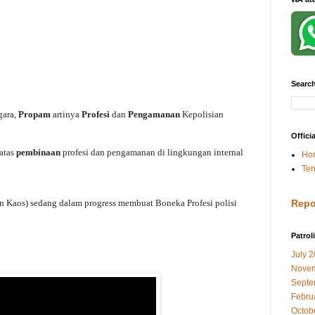
Search
gara,
Propam
artinya
Profesi
dan
Pengamanan
Kepolisian
Offici
atas
pembinaan
profesi dan pengamanan di lingkungan internal
Ho
Ten
 Kaos) sedang dalam progress membuat Boneka Profesi polisi
Repo
Patrol
July 
Novem
Septe
Febru
Octob