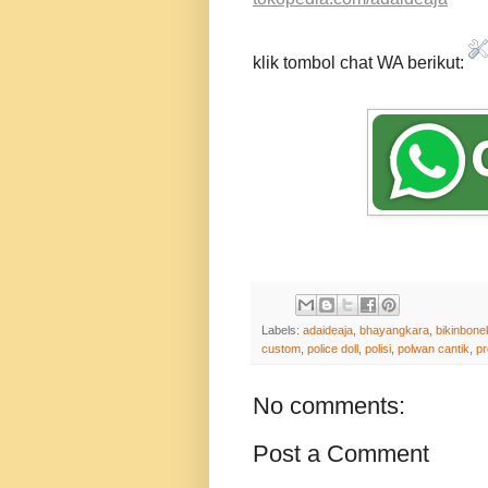
klik tombol chat WA berikut:
Labels:
adaideaja
,
bhayangkara
,
bikinbone
custom
,
police doll
,
polisi
,
polwan cantik
,
pr
No comments:
Post a Comment