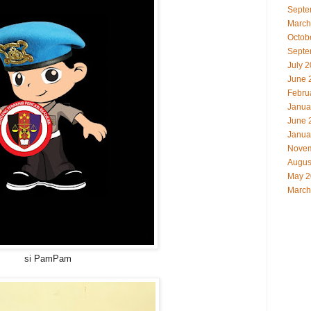
Septe
March
Octob
Septe
July 
June 
Febru
Janua
June 
Janua
Novem
Augus
May 2
March
si PamPam