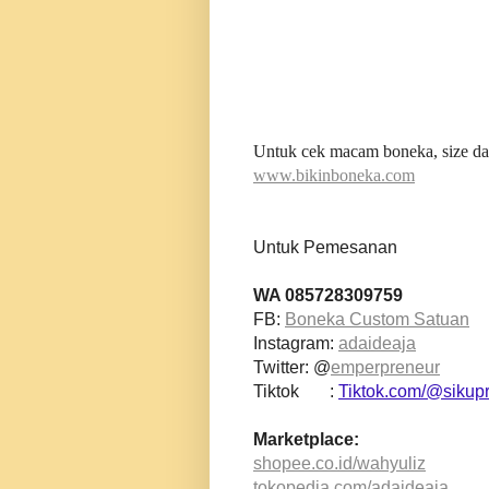
Untuk cek macam boneka, size dan
www.bikinboneka.com
Untuk Pemesanan
WA 085728309759
FB:
Boneka Custom Satuan
Instagram:
adaideaja
Twitter: @
emperpreneur
Tiktok :
Tiktok.com/@sikupr
Marketplace:
shopee.co.id/wahyuliz
tokopedia.com/adaideaja