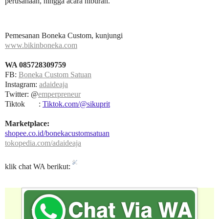
perusahaan, hingga acara hiburan.
Pemesanan Boneka Custom, kunjungi
www.bikinboneka.com
WA 085728309759
FB:
Boneka Custom Satuan
Instagram:
adaideaja
Twitter: @
emperpreneur
Tiktok :
Tiktok.com/@sikuprit
Marketplace:
shopee.co.id/bonekacustomsatuan
tokopedia.com/adaideaja
klik chat WA berikut: